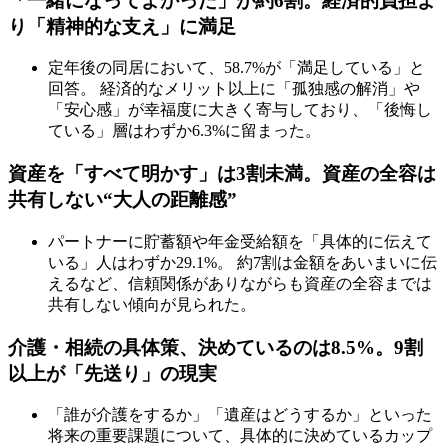
「一緒になってよかった」が約6割。経済的負担よ
り「精神的な支え」に満足
定年後の同居において、58.7%が「満足している」と
回答。 経済的なメリット以上に「孤独感の解消」や
「安心感」が幸福度に大きく寄与しており、「後悔し
ている」層はわずか6.3%に留まった。
資産を「すべて明かす」は3割未満。資産の全容は
共有しない“大人の距離感”
パートナーに貯蓄額や年金受給額を「具体的に伝えて
いる」人はわずか29.1%。 約7割は金額をあいまいに伝
えるなど、信頼関係がありながらも資産の全容までは
共有しない傾向が見られた。
介護・相続の具体策、決めているのは8.5%。9割
以上が「先送り」の現実
「誰が介護をするか」「遺産はどうするか」といった
将来の重要課題について、具体的に決めているカップ