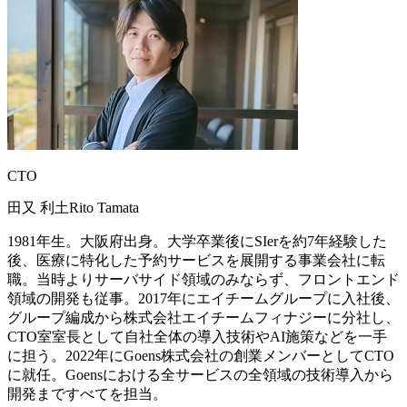
CTO
田又 利土
Rito Tamata
1981年生。大阪府出身。大学卒業後にSIerを約7年経験した
後、医療に特化した予約サービスを展開する事業会社に転
職。当時よりサーバサイド領域のみならず、フロントエンド
領域の開発も従事。2017年にエイチームグループに入社後、
グループ編成から株式会社エイチームフィナジーに分社し、
CTO室室長として自社全体の導入技術やAI施策などを一手
に担う。2022年にGoens株式会社の創業メンバーとしてCTO
に就任。Goensにおける全サービスの全領域の技術導入から
開発まですべてを担当。